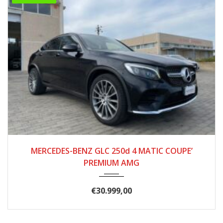
2016
277000
MERCEDES-BENZ GLC 250d 4 MATIC COUPE’
PREMIUM AMG
€
30.999,00