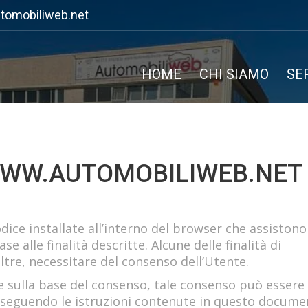
tomobiliweb.net
HOME
CHI SIAMO
SE
 WWW.AUTOMOBILIWEB.NET
dice installate all’interno del browser che assistono 
se alle finalità descritte. Alcune delle finalità di
ltre, necessitare del consenso dell’Utente.
ne sulla base del consenso, tale consenso può essere
seguendo le istruzioni contenute in questo docume