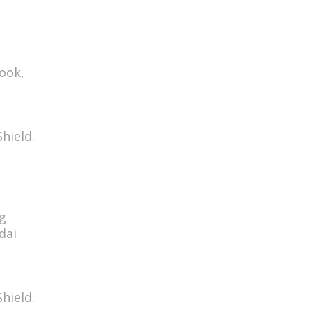
ook,
hield.
ng
dai
hield.