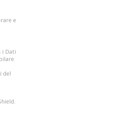
orare e
 i Dati
pilare
i del
hield.