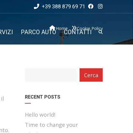
+39 388 879 69 71
Home
Cookie Policy
RVIZI
PARCO AUTO
CONTATTI
category
Cerca
with
dropdown
RECENT POSTS
il
Hello world!
Time to change your
nto.