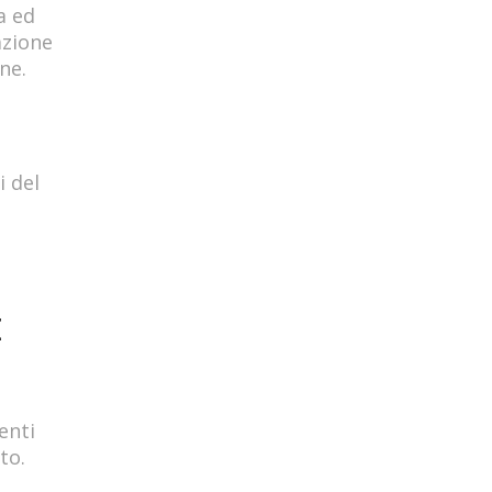
a ed
azione
ne.
i del
E
enti
to.