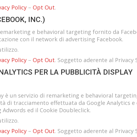
vacy Policy
–
Opt Out
.
EBOOK, INC.)
remarketing e behavioral targeting fornito da Faceb
licazione con il network di advertising Facebook.
tilizzo.
vacy Policy
–
Opt Out
. Soggetto aderente al Privacy S
ALYTICS PER LA PUBBLICITÀ DISPLAY
ay è un servizio di remarketing e behavioral targeti
vità di tracciamento effettuata da Google Analytics e 
g Adwords ed il Cookie Doubleclick.
tilizzo.
vacy Policy
–
Opt Out
. Soggetto aderente al Privacy S