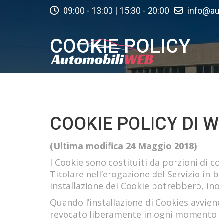
09:00 - 13:00 | 15:30 - 20:00
info@au
COOKIE POLICY
COOKIE POLICY DI
(Ultima modifica 24 Maggio 2018)
I Cookie sono costituiti da porzioni di co
Titolare nell’erogazione del Servizio in ba
installazione dei Cookie potrebbero, ino
Quando l’installazione di Cookies avvie
revocato liberamente in ogni momento 