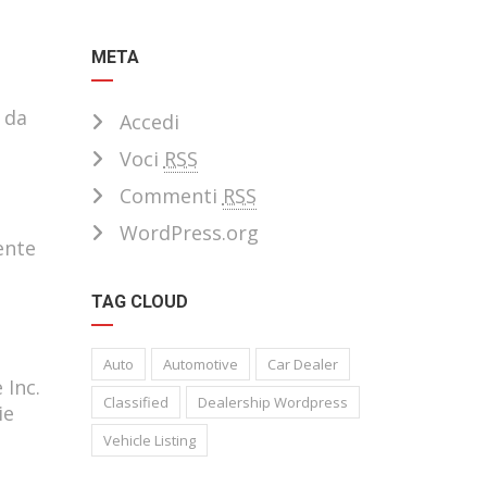
META
 da
Accedi
Voci
RSS
Commenti
RSS
WordPress.org
tente
TAG CLOUD
Auto
Automotive
Car Dealer
 Inc.
Classified
Dealership Wordpress
ie
Vehicle Listing