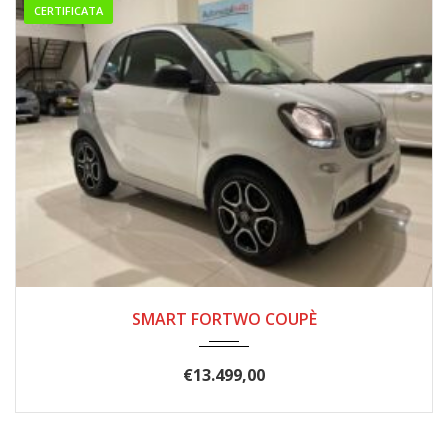
CERTIFICATA
2019
8 MAR...
25000
SMART FORTWO COUPÈ
€
13.499,00