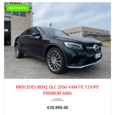
CERTIFICATA
2016
277000
MERCEDES-BENZ GLC 250d 4 MATIC COUPE’
PREMIUM AMG
€
30.999,00