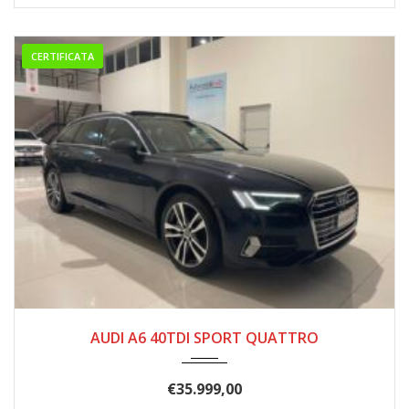
CERTIFICATA
2019
7 mar...
150000
AUDI A6 40TDI SPORT QUATTRO
€
35.999,00