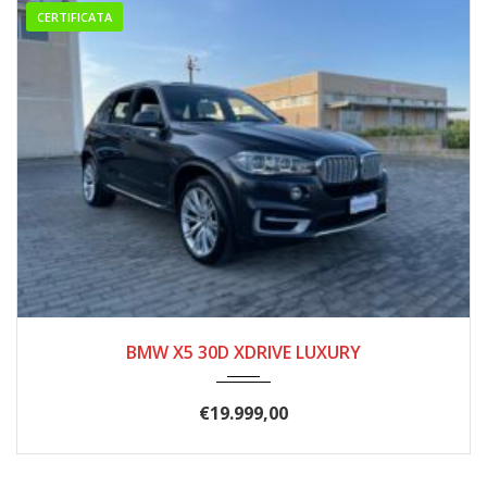
CERTIFICATA
2016
277.000
BMW X5 30D XDRIVE LUXURY
€
19.999,00