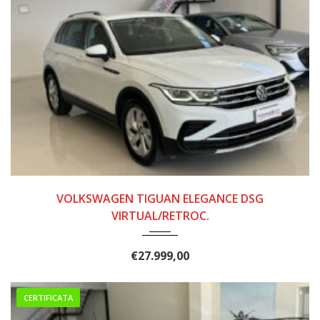
2021
143.000
VOLKSWAGEN TIGUAN ELEGANCE DSG
VIRTUAL/RETROC.
€
27.999,00
CERTIFICATA