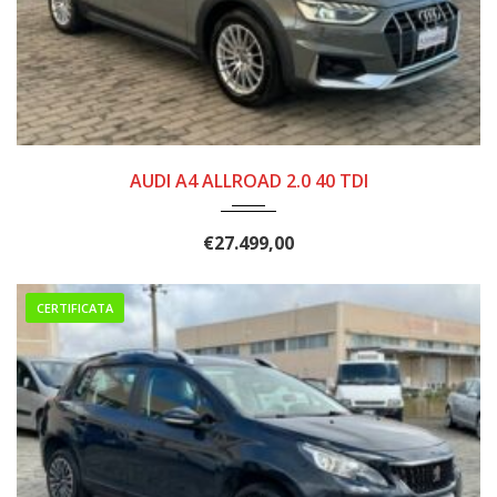
2020
146.000
AUDI A4 ALLROAD 2.0 40 TDI
€
27.499,00
CERTIFICATA