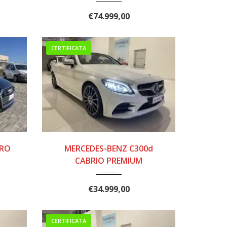
€
74.999,00
CERTIFICATA
.
2019
9 MAR...
TRO
MERCEDES-BENZ C300d
170000
CABRIO PREMIUM
€
34.999,00
CERTIFICATA