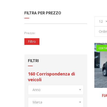
FILTRA PER PREZZO
Hom
12
Ordin
Prezzo:
Filtro
CERTI
FILTRI
160
Corrispondenza di
veicoli
Anno
FI
Marca