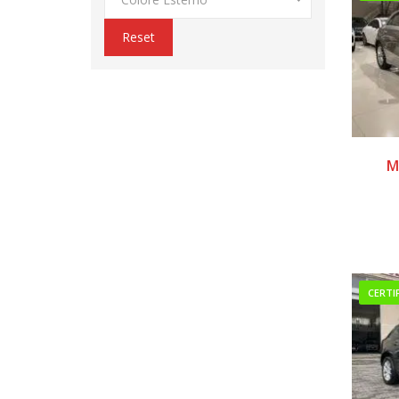
Reset
M
CERTI