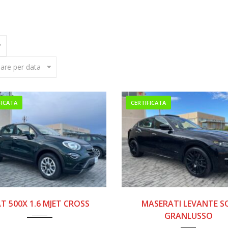
e
Parco Auto
HEAD-UP DISPLAY
are per data
FICATA
CERTIFICATA
2019
175000
2021
9900
AT 500X 1.6 MJET CROSS
MASERATI LEVANTE S
GRANLUSSO