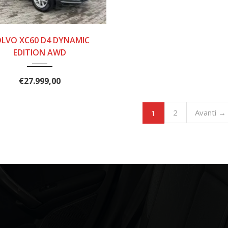
2019
8 MAR...
LVO XC60 D4 DYNAMIC
165000
EDITION AWD
€
27.999,00
2
Avanti →
1