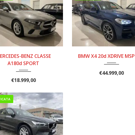
2019
7 mar...
2020
8 MAR..
ERCEDES-BENZ CLASSE
BMW X4 20d XDRIVE MS
210000
150000
A180d SPORT
€
44.999,00
€
18.999,00
FICATA