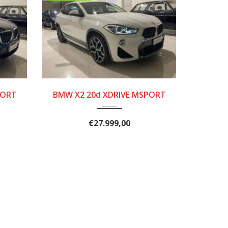
.
2018
8 MAR...
PORT
BMW X2 20d XDRIVE MSPORT
200000
€
27.999,00