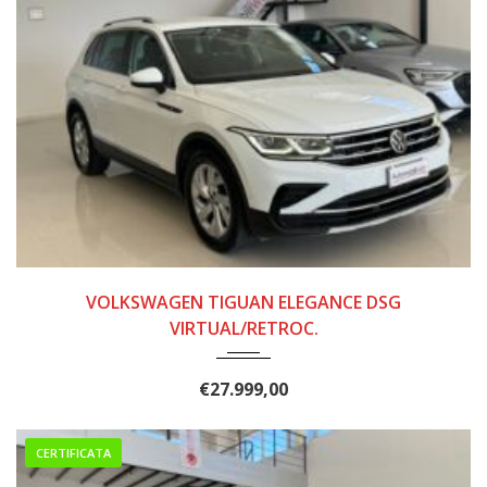
2021
143.000
VOLKSWAGEN TIGUAN ELEGANCE DSG
VIRTUAL/RETROC.
€
27.999,00
CERTIFICATA