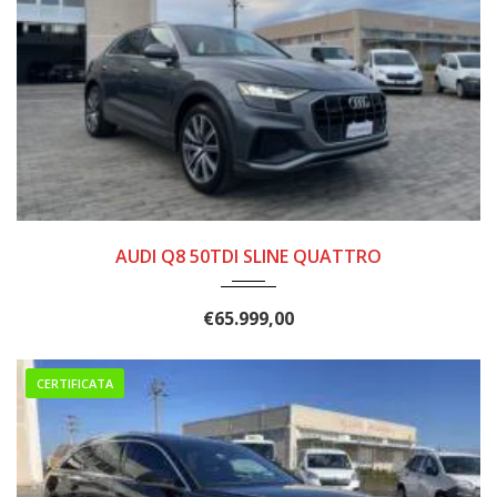
2020
8 MAR...
165000
AUDI Q8 50TDI SLINE QUATTRO
€
65.999,00
CERTIFICATA