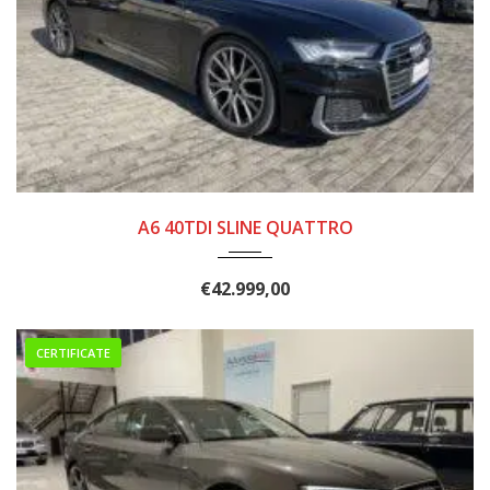
2018
9 MAR...
125000
A6 40TDI SLINE QUATTRO
€
42.999,00
CERTIFICATE