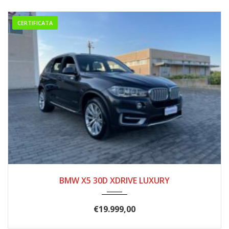
CERTIFICATA
2016
277.000
BMW X5 30D XDRIVE LUXURY
€
19.999,00