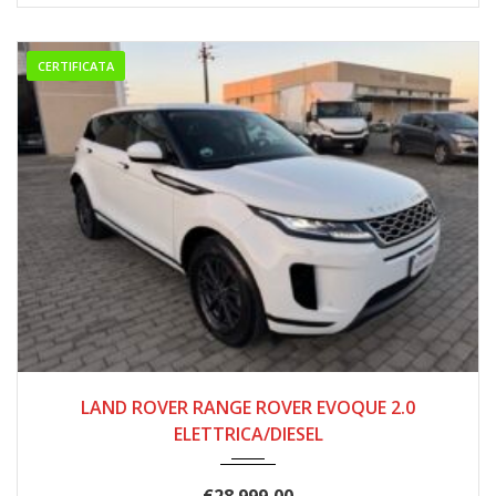
CERTIFICATA
10/2020
128.000
LAND ROVER RANGE ROVER EVOQUE 2.0
ELETTRICA/DIESEL
€
28.999,00