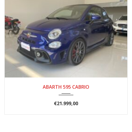
2019
47.000
ABARTH 595 CABRIO
€
21.999,00