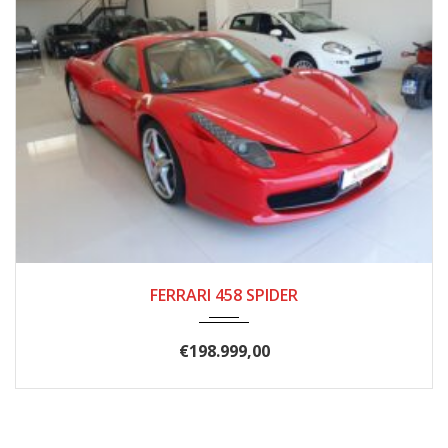
2016
85000
FERRARI 458 SPIDER
€
198.999,00