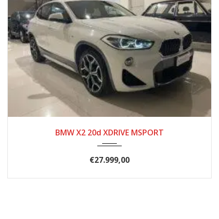
2018
8 MAR...
200000
BMW X2 20d XDRIVE MSPORT
€
27.999,00