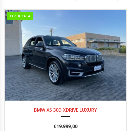
CERTIFICATA
2016
277.000
BMW X5 30D XDRIVE LUXURY
€
19.999,00