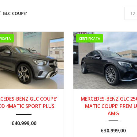
GLC COUPE'
12
FICATA
CERTIFICATA
2020
9 MAR...
2016
27700
CEDES-BENZ GLC COUPE’
MERCEDES-BENZ GLC 25
190000
0D 4MATIC SPORT PLUS
MATIC COUPE’ PREMI
AMG
€
40.999,00
€
30.999,00