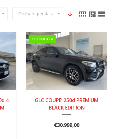
Ordinare per data
CERTIFICATA
0
2017
8 MAR...
0d 4
GLC COUPE’ 250d PREMIUM
260000
UM
BLACK EDITION
€
30.999,00