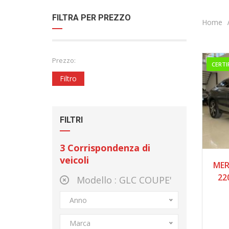
FILTRA PER PREZZO
Home
Prezzo:
CERTI
Filtro
FILTRI
3
Corrispondenza di
veicoli
MER
22
Modello :
GLC COUPE'
Anno
Marca