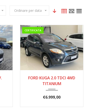
Ordinare per data
CERTIFICATA
000
01/2011
207.000
.
FORD KUGA 2.0 TDCI 4WD
TITANIUM
€
6.999,00