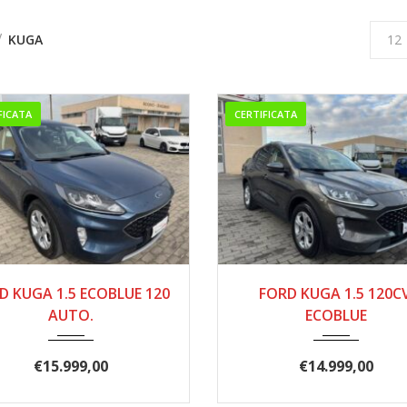
KUGA
12
FICATA
CERTIFICATA
12/2021
184.000
01/2021
227.
D KUGA 1.5 ECOBLUE 120
FORD KUGA 1.5 120CV
AUTO.
ECOBLUE
€
15.999,00
€
14.999,00