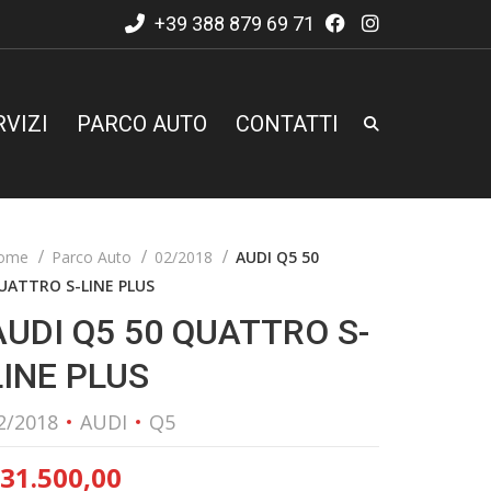
+39 388 879 69 71
RVIZI
PARCO AUTO
CONTATTI
ome
Parco Auto
02/2018
AUDI Q5 50
UATTRO S-LINE PLUS
AUDI Q5 50 QUATTRO S-
LINE PLUS
2/2018
AUDI
Q5
31.500,00