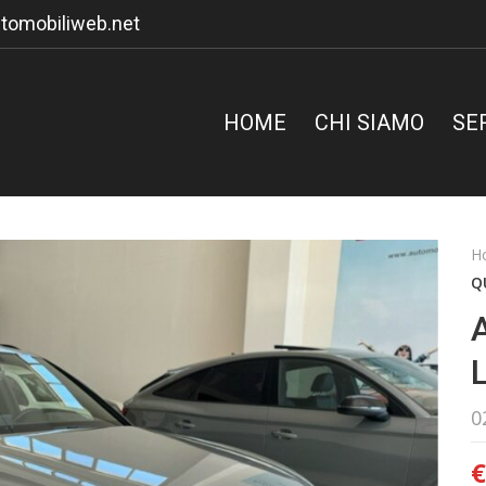
tomobiliweb.net
HOME
CHI SIAMO
SE
H
Q
0
€