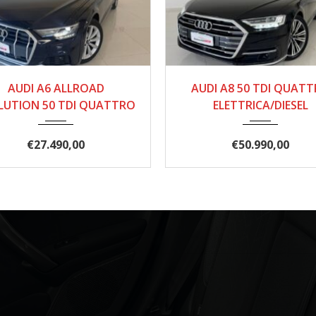
01/2021
191.000
12/2021
108.0
AUDI A6 ALLROAD
AUDI A8 50 TDI QUAT
LUTION 50 TDI QUATTRO
ELETTRICA/DIESEL
€
27.490,00
€
50.990,00