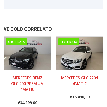
VEICOLO CORRELATO
CERTIFICATA
CERTIFICATA
05/2021
06/2017
MERCEDES-BENZ
MERCEDES-GLC 220d
156.000
252.000
GLC 200 PREMIUM
4MATIC
4MATIC
€
16.490,00
€
34.999,00