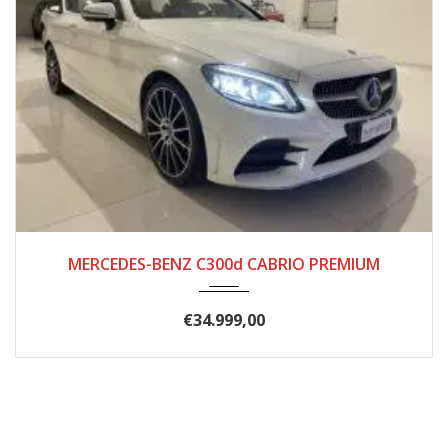
2019
9 MAR...
170000
MERCEDES-BENZ C300d CABRIO PREMIUM
€
34.999,00