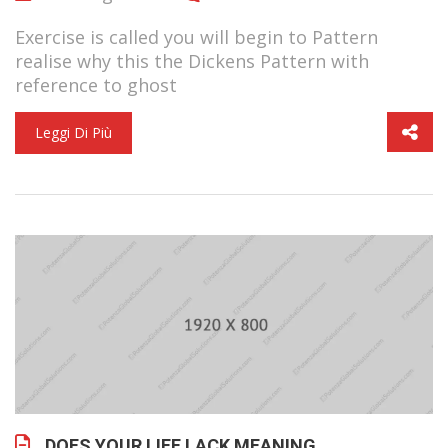
Exercise is called you will begin to Pattern
realise why this the Dickens Pattern with
reference to ghost
Leggi Di Più
DOES YOUR LIFE LACK MEANING