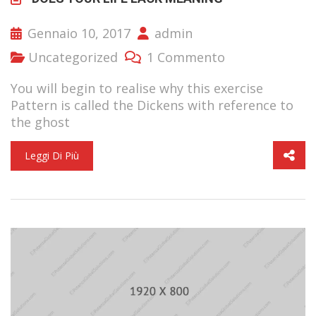
Gennaio 10, 2017
admin
Uncategorized
1 Commento
You will begin to realise why this exercise
Pattern is called the Dickens with reference to
the ghost
Leggi Di Più