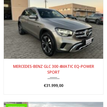
05/2021
128.000
MERCEDES-BENZ GLC 300 4MATIC EQ-POWER
SPORT
€
31.999,00