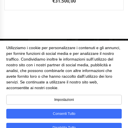
€
31.500,00
Utilizziamo i cookie per personalizzare i contenuti e gli annunci,
per fornire funzioni di social media e per analizzare il nostro
traffico. Condividiamo inoltre le informazioni sull\'utilizzo del
nostro sito con i nostri partner di social media, pubblicità e
analisi, che possono combinarle con altre informazioni che
SEZIONE LEGALE
avete fornito loro o che hanno raccolto dall\'utilizzo dei loro
servizi. Se continuate a utilizzare il nostro sito web,
Cookie Policy
acconsentite ai nostri cookie.
Privacy Policy
Impostazioni
Consenti Tutto
Disabilita Tutto