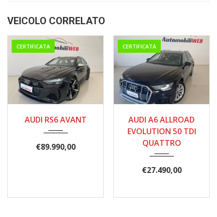
VEICOLO CORRELATO
CERTIFICATA
CERTIFICATA
05/2022
01/2021
AUDI RS6 AVANT
AUDI A6 ALLROAD
115.000
191.000
EVOLUTION 50 TDI
QUATTRO
€
89.990,00
€
27.490,00