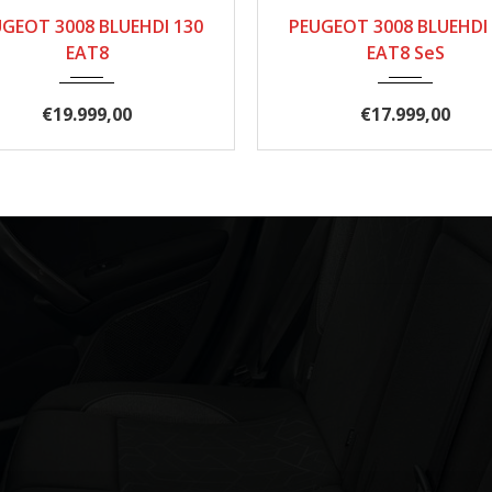
10/2020
150.000
02/2020
126.0
GEOT 3008 BLUEHDI 130
PEUGEOT 3008 BLUEHDI
EAT8
EAT8 SeS
€
19.999,00
€
17.999,00