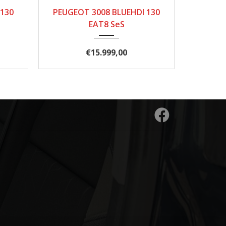
00
11/2020
168.000
 130
PEUGEOT 3008 BLUEHDI 130
PEUG
EAT8 SeS
€
15.999,00