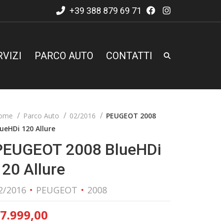
+39 388 879 69 71
RVIZI
PARCO AUTO
CONTATTI
ome
Parco Auto
02/2016
PEUGEOT 2008
ueHDi 120 Allure
PEUGEOT 2008 BlueHDi
120 Allure
2/2016
PEUGEOT
2008
7.999,00