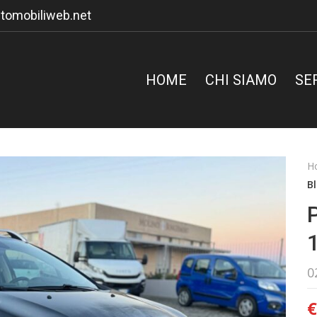
tomobiliweb.net
HOME
CHI SIAMO
SE
H
Bl
0
€