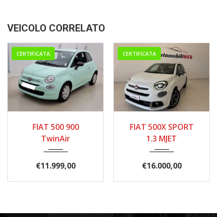
VEICOLO CORRELATO
CERTIFICATA
CERTIFICATA
02/2020
07/2021
FIAT 500 900
FIAT 500X SPORT
68.000 km.
138.000
TwinAir
1.3 MJET
€
11.999,00
€
16.000,00